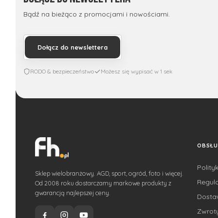
Bądź na bieżąco z promocjami i nowościami.
Dołącz do newslettera
RODO & bezpieczeństwo
Możesz się wypisać w 1 sek
OBSŁU
Polity
Sklep wielobranżowy. AGD, sport, ogród, foto i więcej.
Regul
Od 2008 roku dostarczamy markowe produkty z
gwarancją najlepszej ceny.
Dost
Zwroty