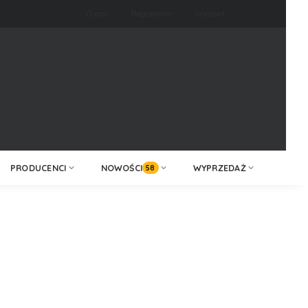
O nas
Regulamin
Kontakt
ZALOGUJ /
KONTAKT
ZAREJESTRUJ
PRODUCENCI
NOWOŚCI
WYPRZEDAŻ
58