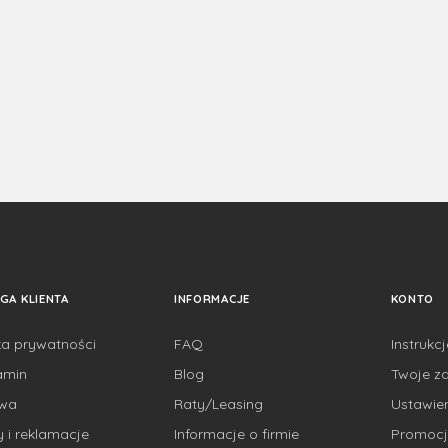
GA KLIENTA
INFORMACJE
KONTO
ka prywatności
FAQ
Instrukc
amin
Blog
Twoje z
awa
Raty/Leasing
Ustawie
 i reklamacje
Informacje o firmie
Promocj