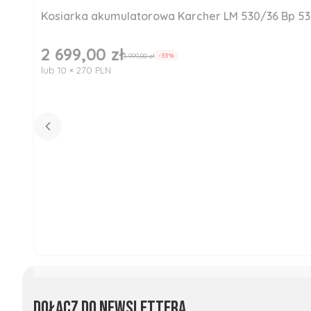
Kosiarka akumulatorowa Karcher LM 530/36 Bp 5
Okazja
Nowość
2 699,00 zł
Cena promocyjna
3 999,00 zł
-33%
lub 10 × 270 PLN
Dołącz do newslettera