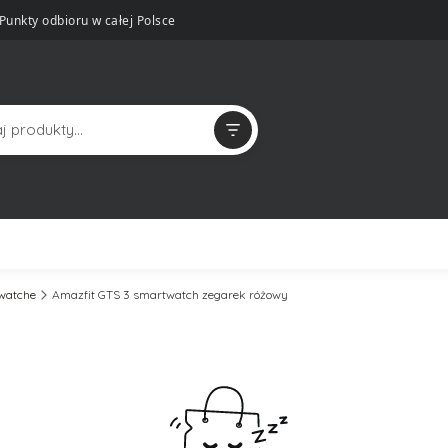
Punkty odbioru w całej Polsce
twatche
Amazfit GTS 3 smartwatch zegarek różowy