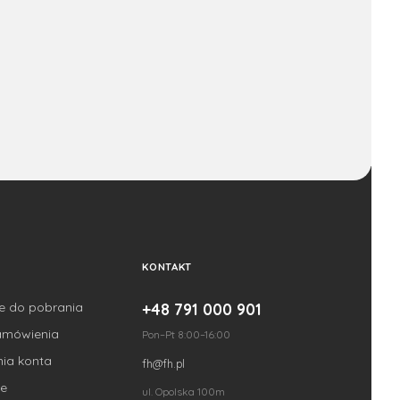
KONTAKT
je do pobrania
+48 791 000 901
amówienia
Pon–Pt 8:00–16:00
nia konta
fh@fh.pl
e
ul. Opolska 100m