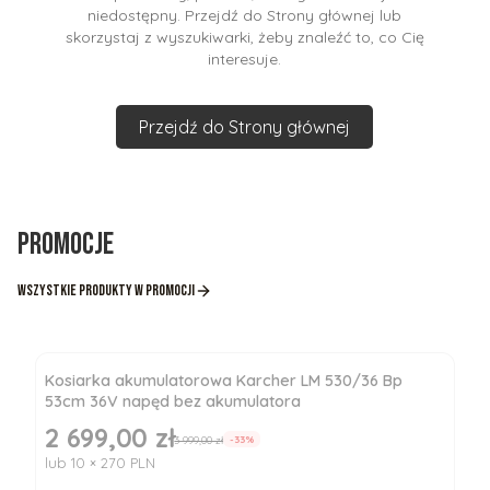
niedostępny. Przejdź do Strony głównej lub
skorzystaj z wyszukiwarki, żeby znaleźć to, co Cię
interesuje.
Przejdź do Strony głównej
Promocje
Wszystkie produkty w promocji
Kosiarka akumulatorowa Karcher LM 530/36 Bp
53cm 36V napęd bez akumulatora
2 699,00 zł
Cena promocyjna
3 999,00 zł
-33%
lub 10 × 270 PLN