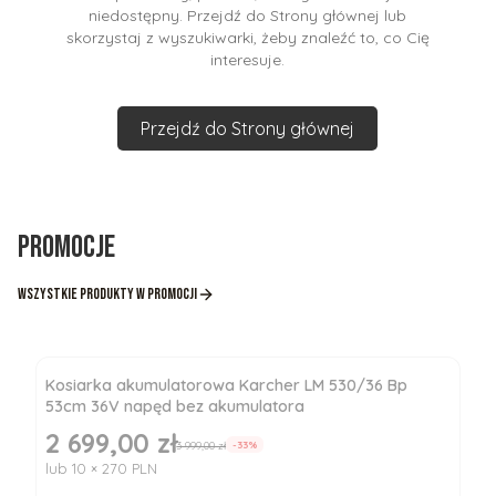
niedostępny. Przejdź do Strony głównej lub
skorzystaj z wyszukiwarki, żeby znaleźć to, co Cię
interesuje.
Przejdź do Strony głównej
Promocje
Wszystkie produkty w promocji
Kosiarka akumulatorowa Karcher LM 530/36 Bp
53cm 36V napęd bez akumulatora
2 699,00 zł
Cena promocyjna
3 999,00 zł
-33%
lub 10 × 270 PLN