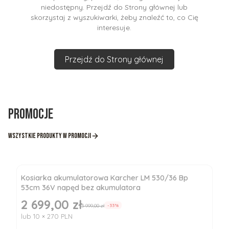
niedostępny. Przejdź do Strony głównej lub
skorzystaj z wyszukiwarki, żeby znaleźć to, co Cię
interesuje.
Przejdź do Strony głównej
Promocje
Wszystkie produkty w promocji
Kosiarka akumulatorowa Karcher LM 530/36 Bp
53cm 36V napęd bez akumulatora
2 699,00 zł
Cena promocyjna
3 999,00 zł
-33%
lub 10 × 270 PLN