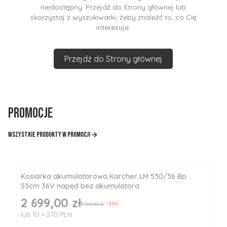
niedostępny. Przejdź do Strony głównej lub
skorzystaj z wyszukiwarki, żeby znaleźć to, co Cię
interesuje.
Przejdź do Strony głównej
Promocje
Wszystkie produkty w promocji
Kosiarka akumulatorowa Karcher LM 530/36 Bp
53cm 36V napęd bez akumulatora
2 699,00 zł
Cena promocyjna
3 999,00 zł
-33%
lub 10 × 270 PLN