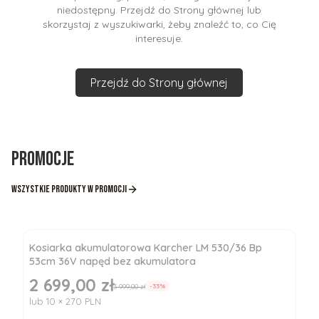
niedostępny. Przejdź do Strony głównej lub
skorzystaj z wyszukiwarki, żeby znaleźć to, co Cię
interesuje.
Przejdź do Strony głównej
Promocje
Wszystkie produkty w promocji
Kosiarka akumulatorowa Karcher LM 530/36 Bp
53cm 36V napęd bez akumulatora
2 699,00 zł
Cena promocyjna
3 999,00 zł
-33%
lub 10 × 270 PLN