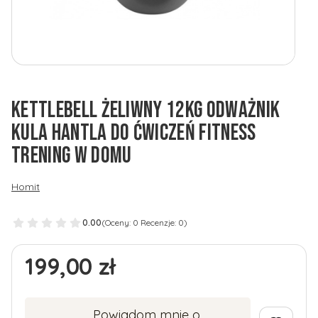
KETTLEBELL ŻELIWNY 12KG ODWAŻNIK
KULA HANTLA DO ĆWICZEŃ FITNESS
TRENING W DOMU
Homit
0.00
(Oceny: 0 Recenzje: 0)
Cena
199,00 zł
Powiadom mnie o