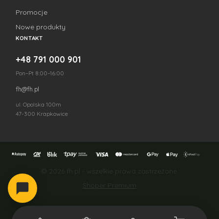
Promocje
Nowe produkty
KONTAKT
+48 791 000 901
Pon–Pt 8:00–16:00
fh@fh.pl
ul. Opolska 100m
47-300 Krapkowice
© 2026 fh.pl - wszelkie prawa zastrzeżone.
Shoper Premium