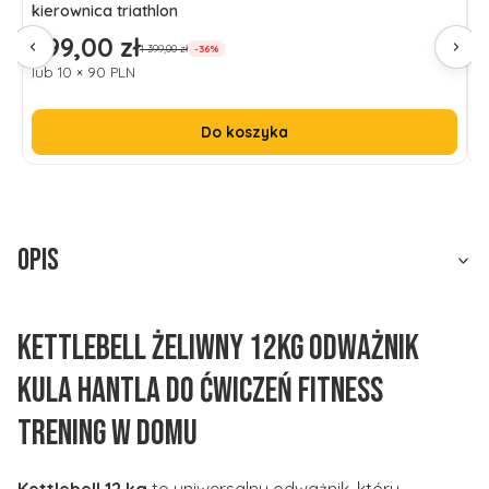
kierownica triathlon
n
899,00 zł
1
Cena promocyjna
C
1 399,00 zł
-36%
lub 10 × 90 PLN
l
Do koszyka
Opis
Kettlebell żeliwny 12kg odważnik
kula hantla do ćwiczeń fitness
trening w domu