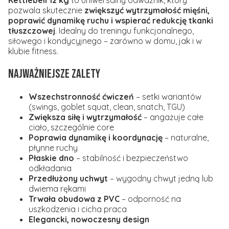
Kettlebell 12 kg
to uniwersalny odważnik, który
pozwala skutecznie
zwiększyć wytrzymałość mięśni,
poprawić dynamikę ruchu i wspierać redukcję tkanki
tłuszczowej
. Idealny do treningu funkcjonalnego,
siłowego i kondycyjnego – zarówno w domu, jak i w
klubie fitness.
Najważniejsze zalety
Wszechstronność ćwiczeń
– setki wariantów
(swings, goblet squat, clean, snatch, TGU)
Zwiększa siłę i wytrzymałość
– angażuje całe
ciało, szczególnie core
Poprawia dynamikę i koordynację
– naturalne,
płynne ruchy
Płaskie dno
– stabilność i bezpieczeństwo
odkładania
Przedłużony uchwyt
– wygodny chwyt jedną lub
dwiema rękami
Trwała obudowa z PVC
– odporność na
uszkodzenia i cicha praca
Elegancki, nowoczesny design