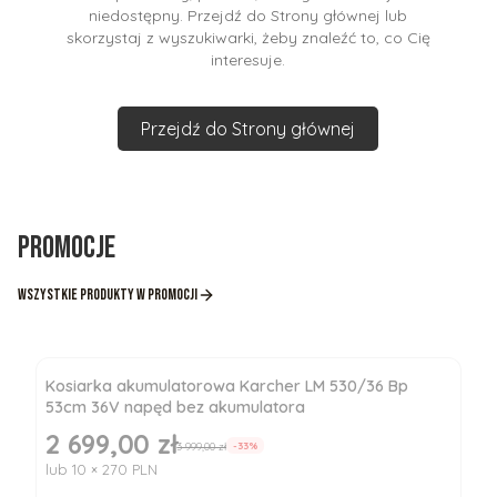
niedostępny. Przejdź do Strony głównej lub
skorzystaj z wyszukiwarki, żeby znaleźć to, co Cię
interesuje.
Przejdź do Strony głównej
Promocje
Wszystkie produkty w promocji
Kosiarka akumulatorowa Karcher LM 530/36 Bp
53cm 36V napęd bez akumulatora
2 699,00 zł
Cena promocyjna
3 999,00 zł
-33%
lub 10 × 270 PLN