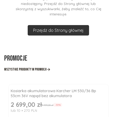
niedostępny. Przejdź do Strony głównej lub
skorzystaj z wyszukiwarki, żeby znaleźć to, co Cię
interesuje.
Przejdź do Strony głównej
Promocje
Wszystkie produkty w promocji
Kosiarka akumulatorowa Karcher LM 530/36 Bp
53cm 36V napęd bez akumulatora
2 699,00 zł
Cena promocyjna
3 999,00 zł
-33%
lub 10 × 270 PLN