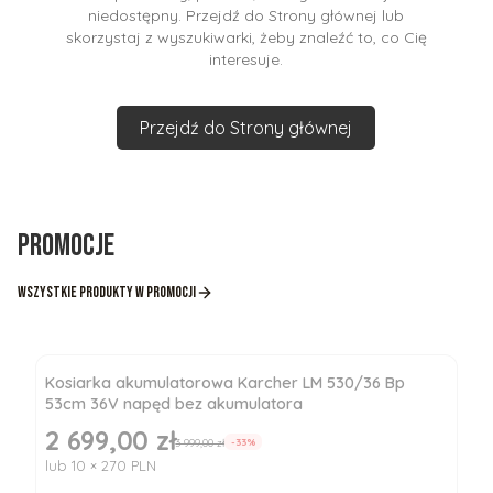
niedostępny. Przejdź do Strony głównej lub
skorzystaj z wyszukiwarki, żeby znaleźć to, co Cię
interesuje.
Przejdź do Strony głównej
Promocje
Wszystkie produkty w promocji
Kosiarka akumulatorowa Karcher LM 530/36 Bp
53cm 36V napęd bez akumulatora
2 699,00 zł
Cena promocyjna
3 999,00 zł
-33%
lub 10 × 270 PLN