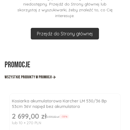
niedostępny. Przejdź do Strony głównej lub
skorzystaj z wyszukiwarki, żeby znaleźć to, co Cię
interesuje.
Przejdź do Strony głównej
Promocje
Wszystkie produkty w promocji
Kosiarka akumulatorowa Karcher LM 530/36 Bp
53cm 36V napęd bez akumulatora
2 699,00 zł
Cena promocyjna
3 999,00 zł
-33%
lub 10 × 270 PLN