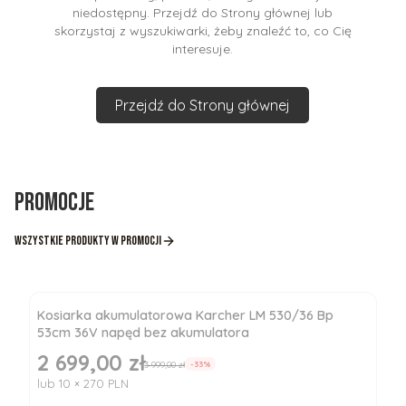
niedostępny. Przejdź do Strony głównej lub
skorzystaj z wyszukiwarki, żeby znaleźć to, co Cię
interesuje.
Przejdź do Strony głównej
Promocje
Wszystkie produkty w promocji
Kosiarka akumulatorowa Karcher LM 530/36 Bp
53cm 36V napęd bez akumulatora
2 699,00 zł
Cena promocyjna
3 999,00 zł
-33%
lub 10 × 270 PLN