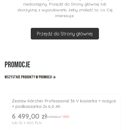
niedostępny. Przejdź do Strony głównej lub
skorzystaj z wyszukiwarki, żeby znaleźć to, co Cię
interesuje.
Przejdź do Strony głównej
Promocje
Wszystkie produkty w promocji
Zestaw Kärcher Professional 36 V kosiarka + nożyce
+ podkaszarka 2x 6,0 Ah
6 499,00 zł
Cena promocyjna
11 999,00 zł
-46%
lub 10 × 650 PLN