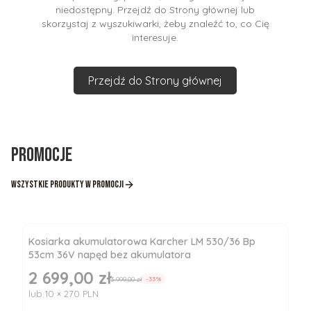
niedostępny. Przejdź do Strony głównej lub
skorzystaj z wyszukiwarki, żeby znaleźć to, co Cię
interesuje.
Przejdź do Strony głównej
Promocje
Wszystkie produkty w promocji
Kosiarka akumulatorowa Karcher LM 530/36 Bp
53cm 36V napęd bez akumulatora
2 699,00 zł
Cena promocyjna
3 999,00 zł
-33%
lub 10 × 270 PLN