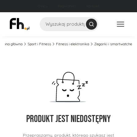
O nas
Regulamin
Kontakt
Szukaj
Strona główna
Sport i Fitness
Fitness i elektronika
Zegarki i smartwatche
Produkt jest niedostępny
Przepraszamy, produkt, którego szukasz jest