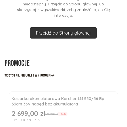
niedostępny. Przejdź do Strony głównej lub
skorzystaj z wyszukiwarki, żeby znaleźć to, co Cię
interesuje.
Przejdź do Strony głównej
Promocje
Wszystkie produkty w promocji
Kosiarka akumulatorowa Karcher LM 530/36 Bp
53cm 36V napęd bez akumulatora
2 699,00 zł
Cena promocyjna
3 999,00 zł
-33%
lub 10 × 270 PLN