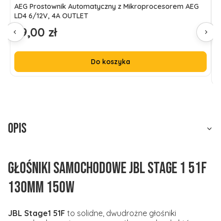
AEG Prostownik Automatyczny z Mikroprocesorem AEG
G
LD4 6/12V, 4A OUTLET
d
69,00 zł
7
Cena
C
l
Do koszyka
Opis
Głośniki samochodowe JBL Stage 1 51F
130mm 150W
JBL Stage1 51F
to solidne, dwudrożne głośniki