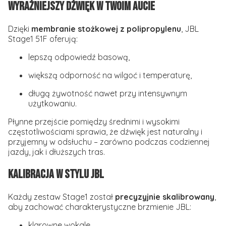
Wyraźniejszy dźwięk w Twoim aucie
Dzięki
membranie stożkowej z polipropylenu
, JBL
Stage1 51F oferują:
lepszą odpowiedź basową,
większą odporność na wilgoć i temperaturę,
długą żywotność nawet przy intensywnym
użytkowaniu.
Płynne przejście pomiędzy średnimi i wysokimi
częstotliwościami sprawia, że dźwięk jest naturalny i
przyjemny w odsłuchu – zarówno podczas codziennej
jazdy, jak i dłuższych tras.
Kalibracja w stylu JBL
Każdy zestaw Stage1 został
precyzyjnie skalibrowany
,
aby zachować charakterystyczne brzmienie JBL:
klarowne wokale,