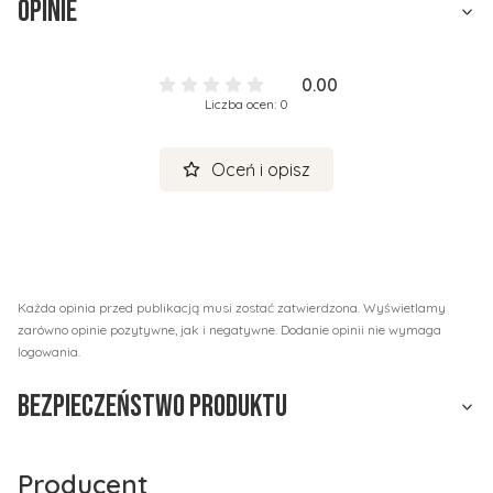
Opinie
0.00
Liczba ocen: 0
Oceń i opisz
Każda opinia przed publikacją musi zostać zatwierdzona. Wyświetlamy
zarówno opinie pozytywne, jak i negatywne. Dodanie opinii nie wymaga
logowania.
Bezpieczeństwo produktu
Producent