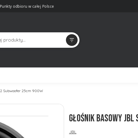
Punkty odbioru w całej Polsce
102 Subwoofer 25cm 900W
GŁOŚNIK BASOWY JBL
JBL