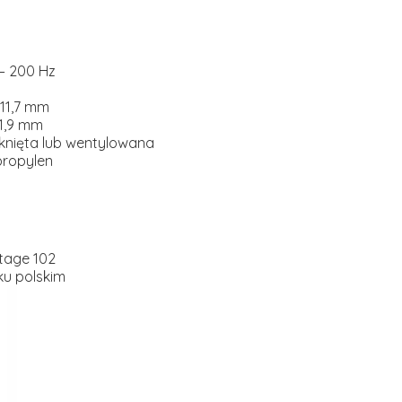
 – 200 Hz
111,7 mm
1,9 mm
nięta lub wentylowana
propylen
Stage 102
ku polskim