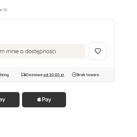
e: 0)
m mnie o dostępności
dziny
Dostawa
od 20,00 zł
Brak towaru