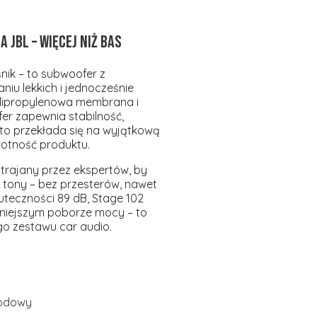
JBL – więcej niż bas
śnik – to subwoofer z
niu lekkich i jednocześnie
olipropylenowa membrana i
r zapewnia stabilność,
 to przekłada się na wyjątkową
wotność produktu.
trajany przez ekspertów, by
 tony – bez przesterów, nawet
kuteczności 89 dB, Stage 102
niejszym poborze mocy – to
go zestawu car audio.
odowy