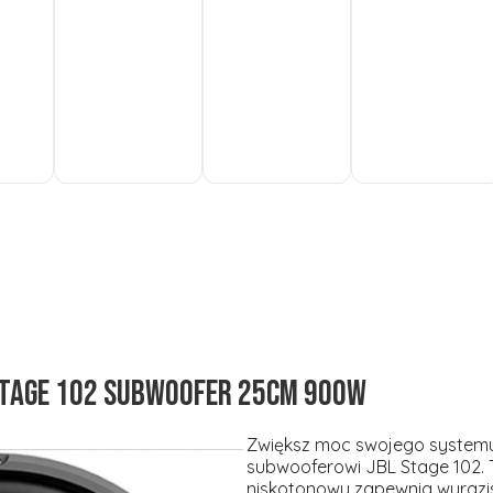
Do
Do
Do
koszyka
koszyka
koszyka
Stage 102 Subwoofer 25cm 900W
Zwiększ moc swojego systemu 
subwooferowi JBL Stage 102. 
niskotonowy zapewnia wyrazis