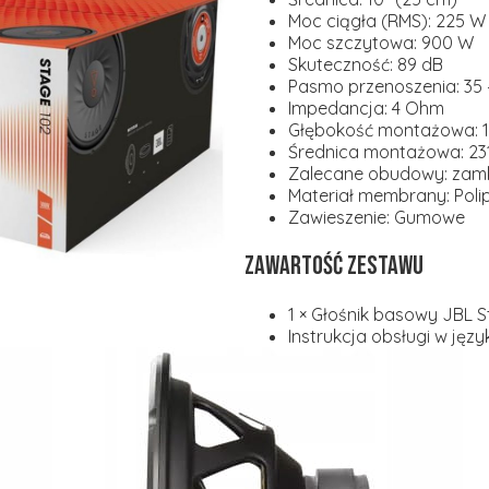
Moc ciągła (RMS):
225 W
Moc szczytowa:
900 W
Skuteczność:
89 dB
Pasmo przenoszenia:
35
Impedancja:
4 Ohm
Głębokość montażowa:
Średnica montażowa:
23
Zalecane obudowy:
zamk
Materiał membrany:
Poli
Zawieszenie:
Gumowe
Zawartość zestawu
1 × Głośnik basowy JBL 
Instrukcja obsługi w języ