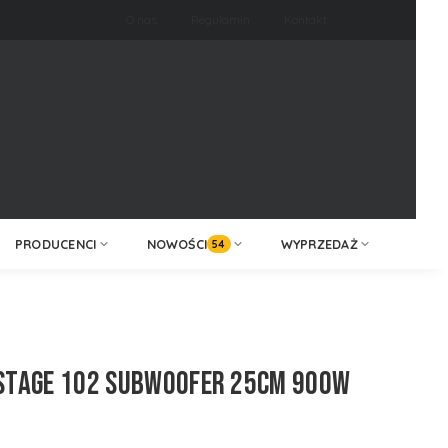
O nas
Regulamin
Kontakt
ZALOGUJ /
KONTAKT
ZAREJESTRUJ
PRODUCENCI
NOWOŚCI
WYPRZEDAŻ
54
 STAGE 102 SUBWOOFER 25CM 900W