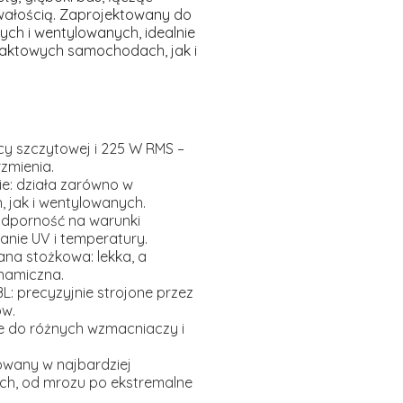
ałością. Zaprojektowany do
ch i wentylowanych, idealnie
aktowych samochodach, jak i
y szczytowej i 225 W RMS –
zmienia.
e:
działa zarówno w
 jak i wentylowanych.
dporność na warunki
anie UV i temperatury.
ana stożkowa:
lekka, a
ynamiczna.
L:
precyzyjnie strojone przez
ów.
e do różnych wzmacniaczy i
owany w najbardziej
h, od mrozu po ekstremalne