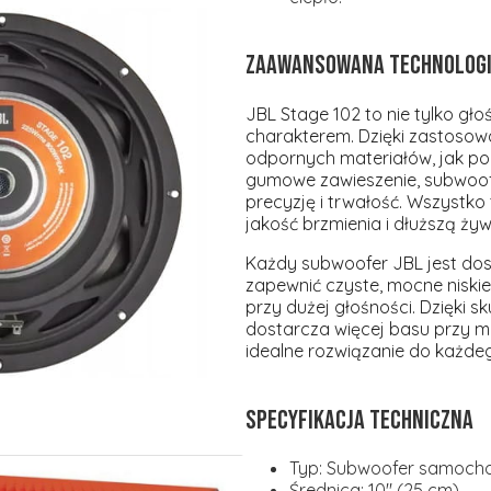
Zaawansowana technologia 
JBL Stage 102 to nie tylko gło
charakterem. Dzięki zastosowa
odpornych materiałów, jak p
gumowe zawieszenie, subwoofe
precyzję i trwałość. Wszystko
jakość brzmienia i dłuższą ży
Każdy subwoofer JBL jest dos
zapewnić czyste, mocne niskie
przy dużej głośności. Dzięki s
dostarcza więcej basu przy m
idealne rozwiązanie do każde
Specyfikacja techniczna
Typ:
Subwoofer samoch
Średnica:
10" (25 cm)