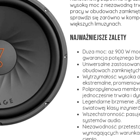
wysoką moc z niezawodną trw
pracy w obudowach zamknięty
sprawdzi się zarówno w komp
większych limuzynach.
Najważniejsze zalety
Duża moc:
aż 900 W moc
gwarancja potężnego br
Uniwersalne zastosowani
obudowach zamkniętych,
Wytrzymałość:
wysoka o
ekstremalne, promieniow
Polipropylenowa membr
jednocześnie trwała i d
Legendarne brzmienie JB
światowej klasy inżynier
Wszechstronność:
pasuj
systemów audio.
Niezawodność:
przetest
wymagających warunkac
ciepło.