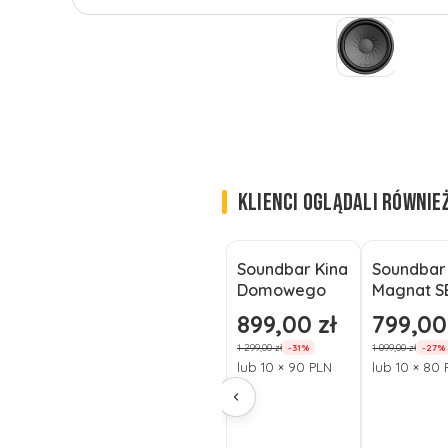
KLIENCI OGLĄDALI RÓWNIE
Soundbar Kina
Soundbar
Okazja
Okazja
Domowego
Magnat 
Magnat SBW
280 2.1 2
899,00 zł
799,00
Cena promocyjna
Cena pro
300 3.1 420W
Bluetooth
1 299,00 zł
1 099,00 zł
-31%
-27%
Bezprzewodo
lub 10 × 90 PLN
lub 10 × 80
wy Subwoofer
BT