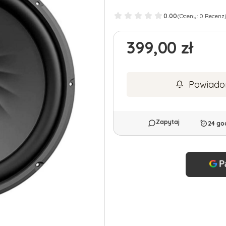
0.00
(Oceny: 0 Recenzj
Cena
399,00 zł
Powiado
24 go