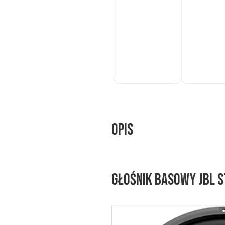
Do
Do
koszyka
koszyka
Opis
Głośnik basowy JBL 