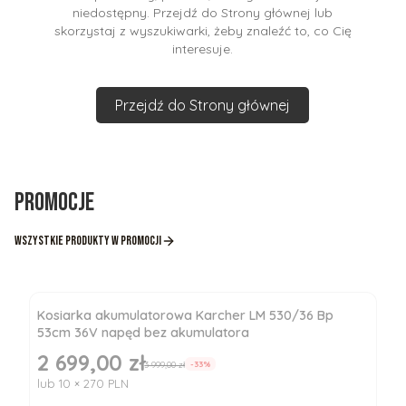
niedostępny. Przejdź do Strony głównej lub
skorzystaj z wyszukiwarki, żeby znaleźć to, co Cię
interesuje.
Przejdź do Strony głównej
Promocje
Wszystkie produkty w promocji
Kosiarka akumulatorowa Karcher LM 530/36 Bp
53cm 36V napęd bez akumulatora
2 699,00 zł
Cena promocyjna
3 999,00 zł
-33%
lub 10 × 270 PLN