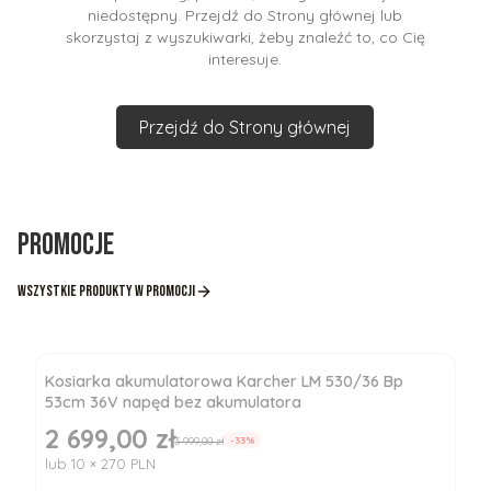
niedostępny. Przejdź do Strony głównej lub
skorzystaj z wyszukiwarki, żeby znaleźć to, co Cię
interesuje.
Przejdź do Strony głównej
Promocje
Wszystkie produkty w promocji
Kosiarka akumulatorowa Karcher LM 530/36 Bp
53cm 36V napęd bez akumulatora
2 699,00 zł
Cena promocyjna
3 999,00 zł
-33%
lub 10 × 270 PLN