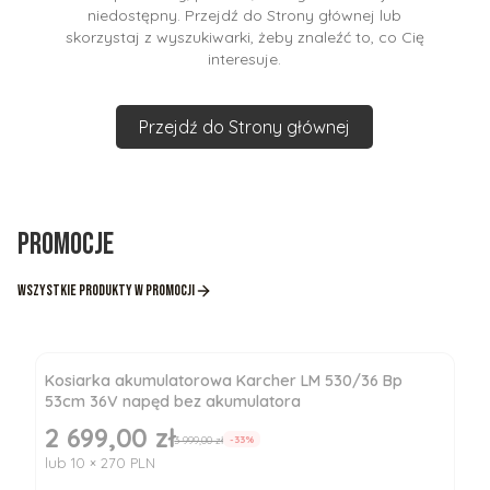
niedostępny. Przejdź do Strony głównej lub
skorzystaj z wyszukiwarki, żeby znaleźć to, co Cię
interesuje.
Przejdź do Strony głównej
Promocje
Wszystkie produkty w promocji
Kosiarka akumulatorowa Karcher LM 530/36 Bp
53cm 36V napęd bez akumulatora
2 699,00 zł
Cena promocyjna
3 999,00 zł
-33%
lub 10 × 270 PLN