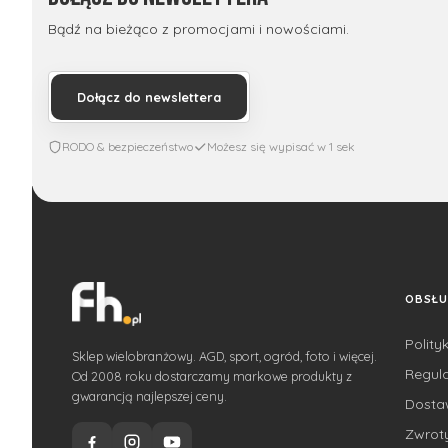
Bądź na bieżąco z promocjami i nowościami.
Dołącz do newslettera
RODO & bezpieczeństwo
Możesz się wypisać w 1 sek
OBSŁU
Polity
Sklep wielobranżowy. AGD, sport, ogród, foto i więcej.
Regul
Od 2008 roku dostarczamy markowe produkty z
gwarancją najlepszej ceny.
Dost
Zwroty