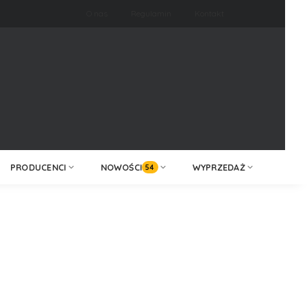
O nas
Regulamin
Kontakt
ZALOGUJ /
KONTAKT
ZAREJESTRUJ
PRODUCENCI
NOWOŚCI
WYPRZEDAŻ
54