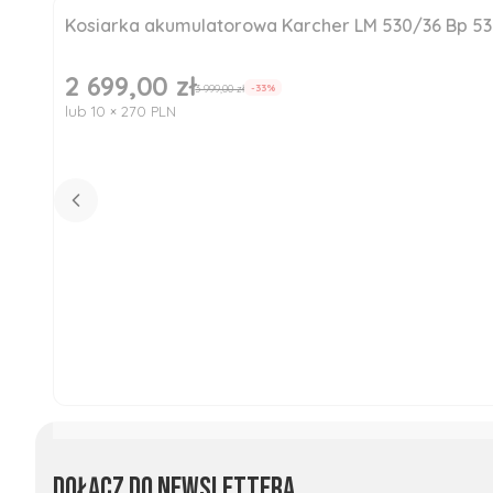
Kosiarka akumulatorowa Karcher LM 530/36 Bp 5
Okazja
Nowość
2 699,00 zł
Cena promocyjna
3 999,00 zł
-33%
lub 10 × 270 PLN
Dołącz do newslettera