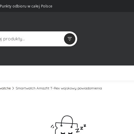
Punkty odbioru w całej Polsce
twatche
Smartwatch Amazfit T-Rex wojskowy powiadomienia