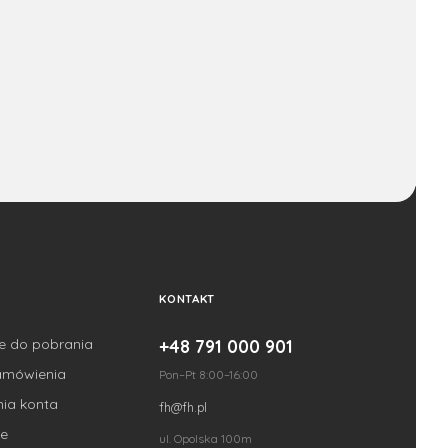
KONTAKT
je do pobrania
+48 791 000 901
amówienia
Pon–Pt 8:00–16:00
nia konta
fh@fh.pl
e
ul. Opolska 100m