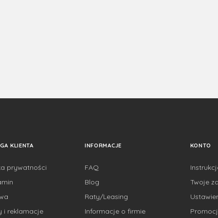
GA KLIENTA
INFORMACJE
KONTO
ka prywatności
FAQ
Instrukc
amin
Blog
Twoje z
awa
Raty/Leasing
Ustawie
 i reklamacje
Informacje o firmie
Promocj