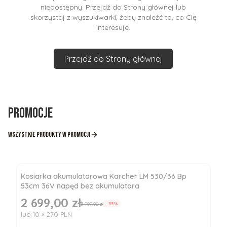
niedostępny. Przejdź do Strony głównej lub
skorzystaj z wyszukiwarki, żeby znaleźć to, co Cię
interesuje.
Przejdź do Strony głównej
Promocje
Wszystkie produkty w promocji
Kosiarka akumulatorowa Karcher LM 530/36 Bp
53cm 36V napęd bez akumulatora
2 699,00 zł
Cena promocyjna
3 999,00 zł
-33%
lub 10 × 270 PLN