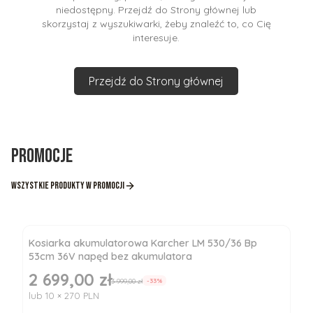
niedostępny. Przejdź do Strony głównej lub
skorzystaj z wyszukiwarki, żeby znaleźć to, co Cię
interesuje.
Przejdź do Strony głównej
Promocje
Wszystkie produkty w promocji
Kosiarka akumulatorowa Karcher LM 530/36 Bp
53cm 36V napęd bez akumulatora
2 699,00 zł
Cena promocyjna
3 999,00 zł
-33%
lub 10 × 270 PLN