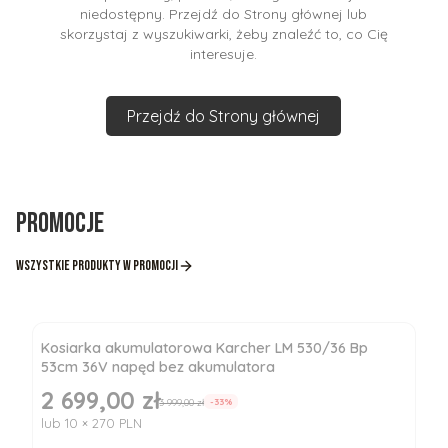
niedostępny. Przejdź do Strony głównej lub
skorzystaj z wyszukiwarki, żeby znaleźć to, co Cię
interesuje.
Przejdź do Strony głównej
Promocje
Wszystkie produkty w promocji
Kosiarka akumulatorowa Karcher LM 530/36 Bp
53cm 36V napęd bez akumulatora
2 699,00 zł
Cena promocyjna
3 999,00 zł
-33%
lub 10 × 270 PLN