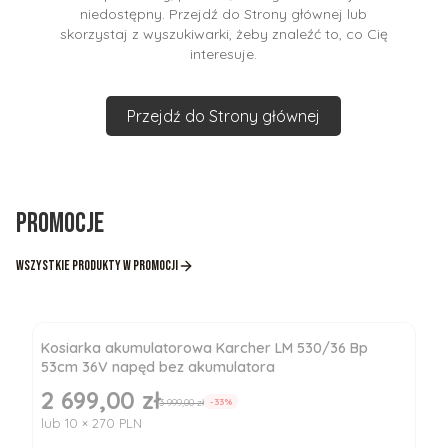
niedostępny. Przejdź do Strony głównej lub
skorzystaj z wyszukiwarki, żeby znaleźć to, co Cię
interesuje.
Przejdź do Strony głównej
Promocje
Wszystkie produkty w promocji
Kosiarka akumulatorowa Karcher LM 530/36 Bp
53cm 36V napęd bez akumulatora
2 699,00 zł
Cena promocyjna
3 999,00 zł
-33%
lub 10 × 270 PLN