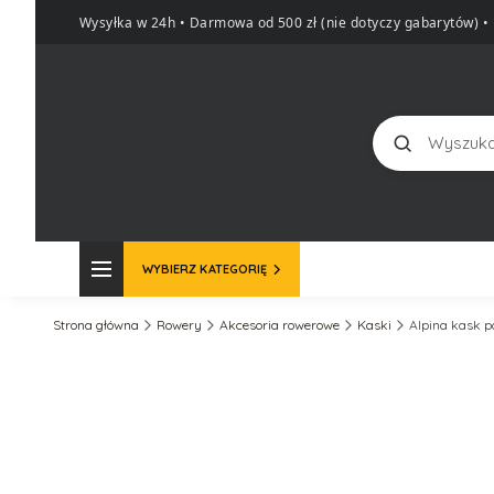
Wysyłka w 24h • Darmowa od 500 zł (nie dotyczy gabarytów)
•
Szukaj
WYBIERZ KATEGORIĘ
Strona główna
Rowery
Akcesoria rowerowe
Kaski
Alpina kask p