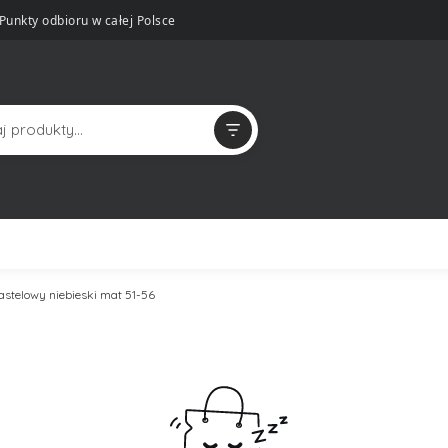
Punkty odbioru w całej Polsce
astelowy niebieski mat 51-56