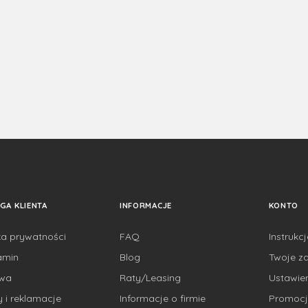
GA KLIENTA
INFORMACJE
KONTO
ka prywatności
FAQ
Instrukc
amin
Blog
Twoje z
awa
Raty/Leasing
Ustawie
 i reklamacje
Informacje o firmie
Promocj