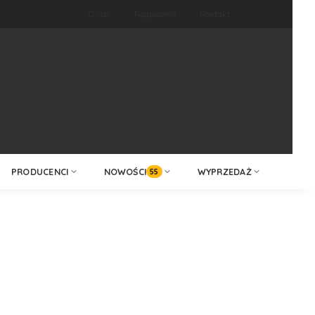
O nas
Regulamin
Kontakt
ZALOGUJ /
KONTAKT
ZAREJESTRUJ
PRODUCENCI
NOWOŚCI
WYPRZEDAŻ
55