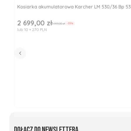
Kosiarka akumulatorowa Karcher LM 530/36 Bp 5
Okazja
Nowość
2 699,00 zł
Cena promocyjna
3 999,00 zł
-33%
lub 10 × 270 PLN
Dołącz do newslettera