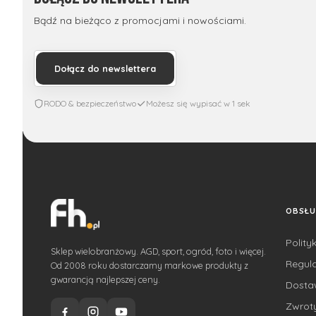
Bądź na bieżąco z promocjami i nowościami.
Dołącz do newslettera
RODO & bezpieczeństwo
Możesz się wypisać w 1 sek
OBSŁU
Polity
Sklep wielobranżowy. AGD, sport, ogród, foto i więcej.
Regul
Od 2008 roku dostarczamy markowe produkty z
gwarancją najlepszej ceny.
Dost
Zwroty