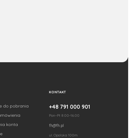
KONTAKT
je do pobrania
+48 791 000 901
amówienia
Pon–Pt 8:00–16:00
nia konta
fh@fh.pl
e
ul. Opolska 100m