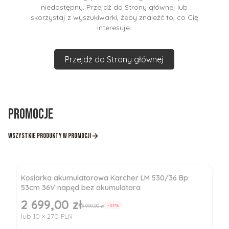
niedostępny. Przejdź do Strony głównej lub
skorzystaj z wyszukiwarki, żeby znaleźć to, co Cię
interesuje.
Przejdź do Strony głównej
Promocje
Wszystkie produkty w promocji
Kosiarka akumulatorowa Karcher LM 530/36 Bp
53cm 36V napęd bez akumulatora
2 699,00 zł
Cena promocyjna
3 999,00 zł
-33%
lub 10 × 270 PLN