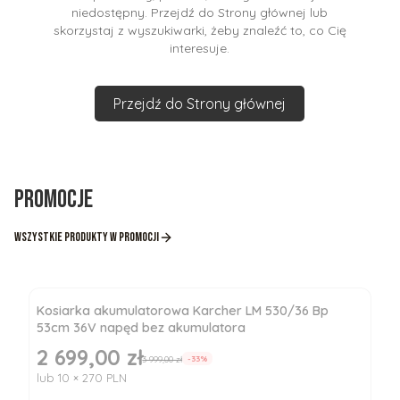
niedostępny. Przejdź do Strony głównej lub
skorzystaj z wyszukiwarki, żeby znaleźć to, co Cię
interesuje.
Przejdź do Strony głównej
Promocje
Wszystkie produkty w promocji
Kosiarka akumulatorowa Karcher LM 530/36 Bp
53cm 36V napęd bez akumulatora
2 699,00 zł
Cena promocyjna
3 999,00 zł
-33%
lub 10 × 270 PLN