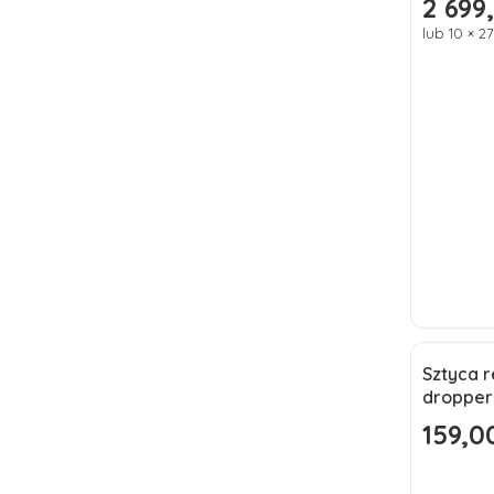
2 699,
Cena pr
lub 10 × 2
Sztyca 
Okazj
dropper
Nowoś
159,00
Cena pr