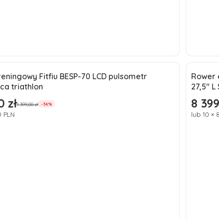
Do koszyka
reningowy Fitfiu BESP-70 LCD pulsometr
Rower 
a
Okaz
ca triathlon
27,5" L
ć
Nowo
0 zł
8 399
omocyjna
Cena p
1 399,00 zł
-36%
0 PLN
lub 10 ×