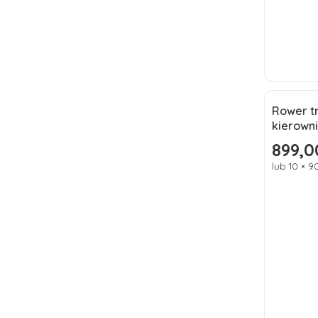
Rower t
Okazj
kierowni
Nowoś
899,0
Cena pr
lub 10 × 9