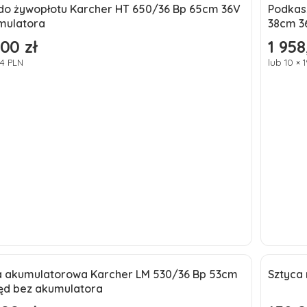
Do koszyka
do żywopłotu Karcher HT 650/36 Bp 65cm 36V
Podkas
ć
Nowo
mulatora
38cm 3
00 zł
1 958
Cena
64 PLN
lub 10 × 
Do koszyka
a akumulatorowa Karcher LM 530/36 Bp 53cm
Sztyca
a
Okaz
ęd bez akumulatora
ć
Nowo