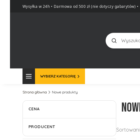
Wysyłka w 24h • Darmowa od 500 zł (nie dotyczy gabarytów)
•
Szukaj
WYBIERZ KATEGORIĘ
Strona główna
Nowe produkty
Now
CENA
Lista 
PRODUCENT
Sortowani