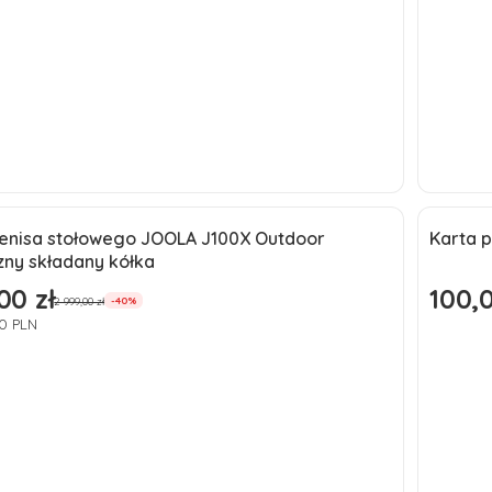
Do koszyka
 tenisa stołowego JOOLA J100X Outdoor
Karta 
a
Nowo
zny składany kółka
ć
00 zł
100,0
omocyjna
Cena
2 999,00 zł
-40%
80 PLN