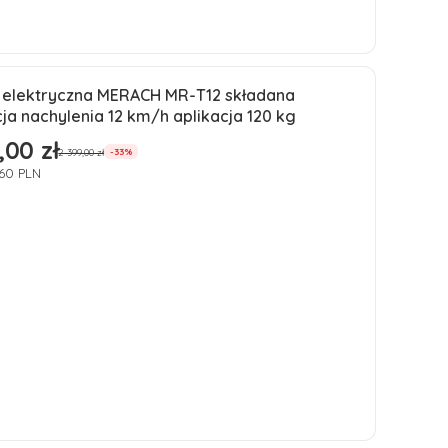
Do koszyka
a elektryczna MERACH MR-T12 składana
ja
ja nachylenia 12 km/h aplikacja 120 kg
ść
,00 zł
romocyjna
2 399,00 zł
-33%
160 PLN