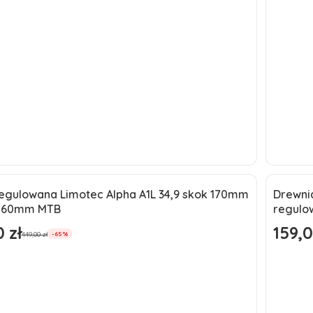
Do koszyka
regulowana Limotec Alpha A1L 34,9 skok 170mm
Drewni
a
Okaz
 460mm MTB
regulo
ć
Nowo
 zł
159,0
omocyjna
Cena p
449,00 zł
-65%