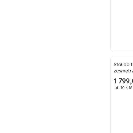
Stół do
Okazj
zewnętr
Nowoś
1 799,
Cena pr
lub 10 × 1