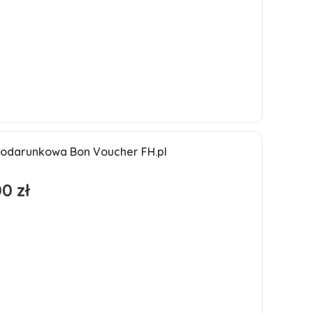
Do koszyka
podarunkowa Bon Voucher FH.pl
ść
0 zł