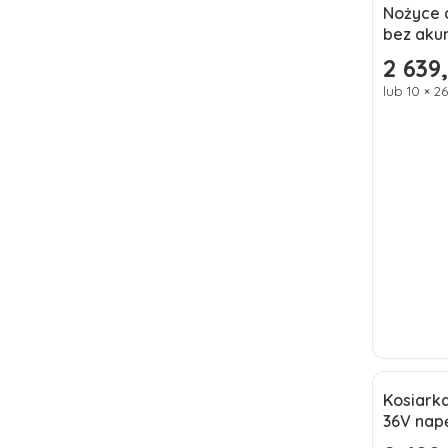
Nożyce 
Nowoś
bez aku
2 639,
Cena
lub 10 × 2
Kosiark
Okazj
36V nap
Nowoś