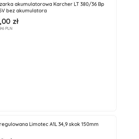
Do koszyka
zarka akumulatorowa Karcher LT 380/36 Bp
ść
6V bez akumulatora
,00 zł
196 PLN
Do koszyka
 regulowana Limotec A1L 34,9 skok 150mm
ja
ść