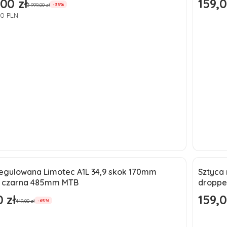
00 zł
159,0
omocyjna
Cena p
3 999,00 zł
-33%
70 PLN
Do koszyka
regulowana Limotec A1L 34,9 skok 170mm
Sztyca
a
Okaz
 czarna 485mm MTB
droppe
ć
Nowo
 zł
159,0
omocyjna
Cena p
449,00 zł
-65%