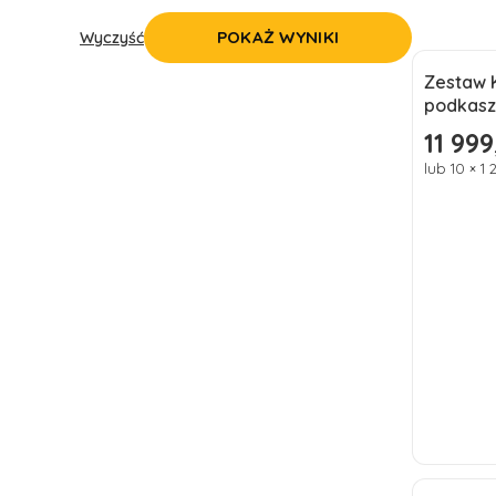
POKAŻ WYNIKI
Wyczyść
Zestaw Kä
Nowoś
podkasz
11 999
Cena
lub 10 × 1