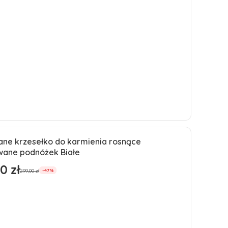
Do koszyka
ane krzesełko do karmienia rosnące
ja
wane podnóżek Białe
ść
0 zł
romocyjna
299,00 zł
-47%