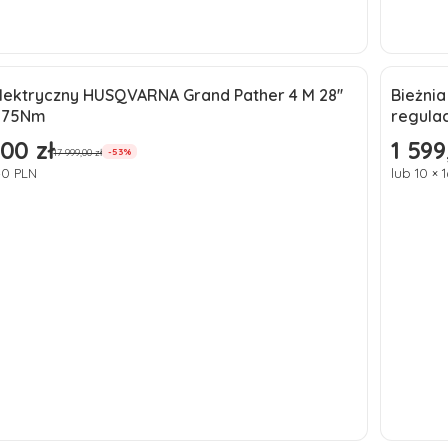
Do koszyka
lektryczny HUSQVARNA Grand Pather 4 M 28''
Bieżni
a
Okaz
 75Nm
regulac
ć
Nowo
00 zł
1 599
omocyjna
Cena p
17 999,00 zł
-53%
40 PLN
lub 10 × 