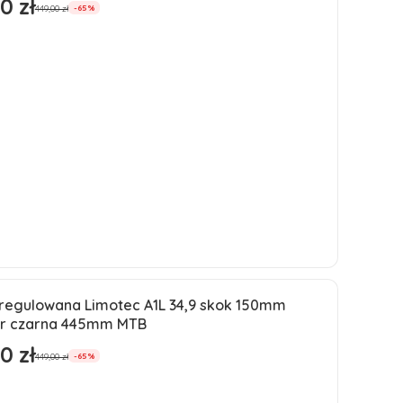
0 zł
romocyjna
449,00 zł
-65%
Do koszyka
 regulowana Limotec A1L 34,9 skok 150mm
ja
r czarna 445mm MTB
ść
0 zł
romocyjna
449,00 zł
-65%