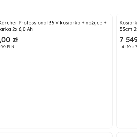
rcher Professional 36 V kosiarka + nożyce +
Kosiar
ć
Nowo
arka 2x 6,0 Ah
53cm 2
,00 zł
7 549
Cena
 200 PLN
lub 10 × 