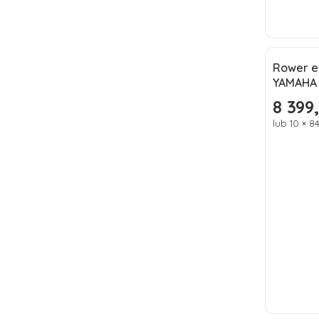
Rower e
Okazj
YAMAHA
Nowoś
8 399,
Cena pr
lub 10 × 8