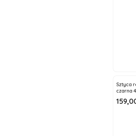
Sztyca 
Okazj
czarna
Nowoś
159,00
Cena pr