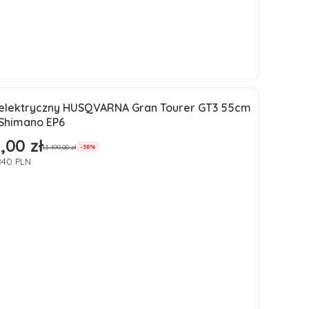
Zobacz produkt
elektryczny HUSQVARNA Gran Tourer GT3 55cm
ja
 Shimano EP6
ść
,00 zł
romocyjna
13 499,00 zł
-38%
 840 PLN