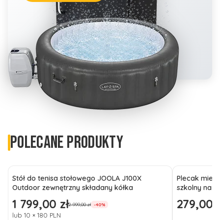
POLECANE PRODUKTY
Stół do tenisa stołowego JOOLA J100X
Plecak miejs
Outdoor zewnętrzny składany kółka
szkolny na l
1 799,00 zł
279,00 z
Cena promocyjna
Cena promo
2 999,00 zł
-40%
lub 10 × 180 PLN