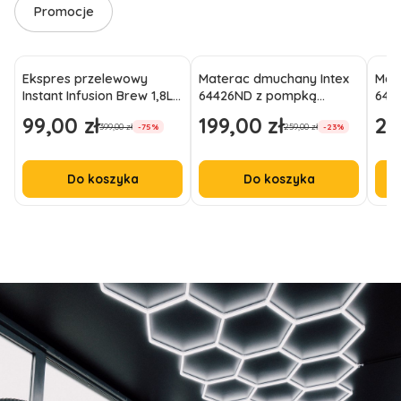
Promocje
Ekspres przelewowy
Materac dmuchany Intex
Mat
Instant Infusion Brew 1,8L
64426ND z pompką
6442
na 12 filiżanek czarny
191x99x46 jednoosobowy
wel
99,00 zł
199,00 zł
21
Cena promocyjna
Cena promocyjna
Cen
399,00 zł
259,00 zł
-75%
-23%
wysoki
Do koszyka
Do koszyka