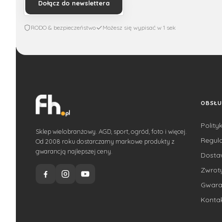
Dołącz do newslettera
RODO & bezpieczeństwo
Możesz się wypisać w 1 sek
OBSŁU
Polity
Sklep wielobranżowy. AGD, sport, ogród, foto i więcej.
Regul
Od 2008 roku dostarczamy markowe produkty z
gwarancją najlepszej ceny.
Dost
Zwroty
Gwara
Konta