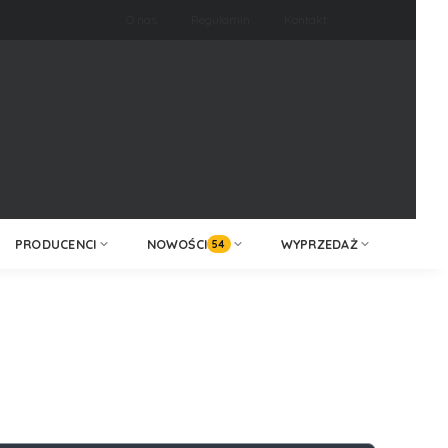
O nas
Regulamin
Kontakt
ZALOGUJ /
KONTAKT
ZAREJESTRUJ
PRODUCENCI
NOWOŚCI
WYPRZEDAŻ
54