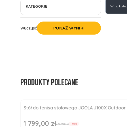
Lista 
KATEGORIE
W tej kate
POKAŻ WYNIKI
Wyczyść
Produkty polecane
Stół do tenisa stołowego JOOLA J100X Outdoor
Okazja
Nowość
1 799,00 zł
Cena promocyjna
2 999,00 zł
-40%