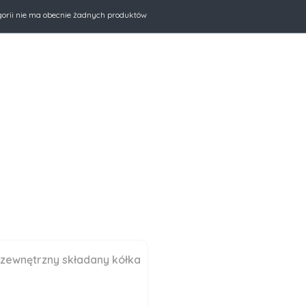
produktów
gorii nie ma obecnie żadnych produktów
 zewnętrzny składany kółka