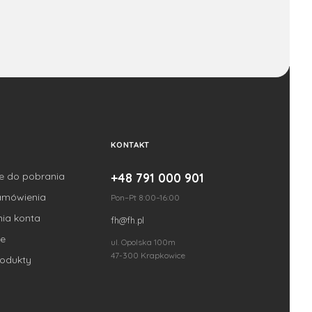
KONTAKT
je do pobrania
+48 791 000 901
amówienia
Pon–Pt 8:00–16:00
nia konta
fh@fh.pl
e
ul. Opolska 100m
47-300 Krapkowice
odukty