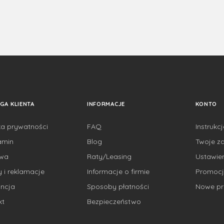
GA KLIENTA
INFORMACJE
KONTO
ka prywatności
FAQ
Instrukc
amin
Blog
Twoje z
awa
Raty/Leasing
Ustawie
 i reklamacje
Informacje o firmie
Promocj
ncja
Sposoby płatności
Nowe pr
kt
Bezpieczeństwo