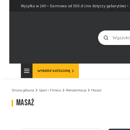
Wysyłka w 24h • Darmowa od 500 zł (nie dotyczy gabarytów)
•
Szukaj
WYBIERZ KATEGORIĘ
Strona główna
Sport i Fitness
Rehabilitacja
Masaż
MASAŻ